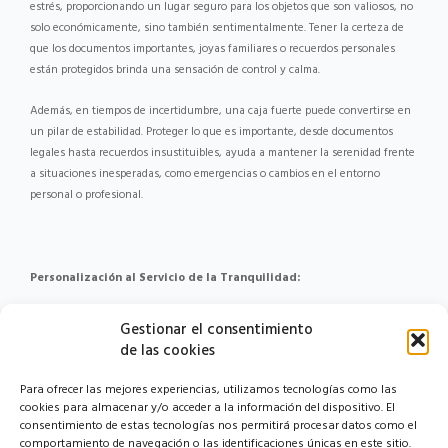
estrés, proporcionando un lugar seguro para los objetos que son valiosos, no
solo económicamente, sino también sentimentalmente. Tener la certeza de
que los documentos importantes, joyas familiares o recuerdos personales
están protegidos brinda una sensación de control y calma.
Además, en tiempos de incertidumbre, una caja fuerte puede convertirse en
un pilar de estabilidad. Proteger lo que es importante, desde documentos
legales hasta recuerdos insustituibles, ayuda a mantener la serenidad frente
a situaciones inesperadas, como emergencias o cambios en el entorno
personal o profesional.
Personalización al Servicio de la Tranquilidad:
La capacidad de personalizar cajas fuertes permite a los usuarios adaptar sus
Gestionar el consentimiento
soluciones de seguridad a sus necesidades específicas. Desde modelos ocultos
de las cookies
que se integran discretamente en el hogar hasta diseños que se destacan
como elementos decorativos, la personalización va más allá de la estética.
Para ofrecer las mejores experiencias, utilizamos tecnologías como las
Incluye opciones como la configuración de alertas personalizadas, el acceso
cookies para almacenar y/o acceder a la información del dispositivo. El
limitado a ciertos usuarios y la integración con sistemas de seguridad
consentimiento de estas tecnologías nos permitirá procesar datos como el
comportamiento de navegación o las identificaciones únicas en este sitio.
domésticos.