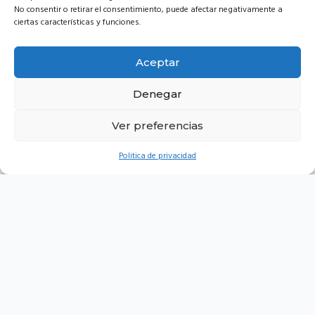
No consentir o retirar el consentimiento, puede afectar negativamente a
ciertas características y funciones.
Esta personalización no solo mejora la funcionalidad, sino que también
refuerza la sensación de que la seguridad está alineada con las preferencias
y el estilo de vida del propietario. La tranquilidad no proviene solo de la
Aceptar
robustez del acero, sino también de saber que se tiene el control total sobre
la protección de lo valioso.
Denegar
Ver preferencias
Recibe Asesoría Directa
Educación en Seguridad:
Politica de privacidad
Para maximizar la eficacia de una caja fuerte, es crucial comprender cómo
utilizarla correctamente. ARMENDSAFE Cajas Fuertes no solo ofrece
productos de alta calidad, sino también asesoría sobre la elección adecuada
de modelos, la ubicación estratégica y el mantenimiento regular para
garantizar la máxima protección. Conocer cómo proteger eficazmente los
objetos valiosos y qué hacer en caso de emergencia es parte esencial del
compromiso con la seguridad.
Más que un simple contenedor, una caja fuerte es un símbolo de
tranquilidad y un componente esencial en la estrategia de seguridad