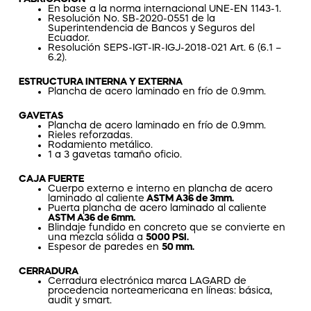
En base a la norma internacional UNE-EN 1143-1.
Resolución No. SB-2020-0551 de la
Superintendencia de Bancos y Seguros del
Ecuador.
Resolución SEPS-IGT-IR-IGJ-2018-021 Art. 6 (6.1 –
6.2).
ESTRUCTURA INTERNA Y EXTERNA
Plancha de acero laminado en frío de 0.9mm.
GAVETAS
Plancha de acero laminado en frío de 0.9mm.
Rieles reforzadas.
Rodamiento metálico.
1 a 3 gavetas tamaño oficio.
CAJA FUERTE
Cuerpo externo e interno en plancha de acero
laminado al caliente
ASTM A36 de 3mm.
Puerta plancha de acero laminado al caliente
ASTM A36 de 6mm.
Blindaje fundido en concreto que se convierte en
una mezcla sólida a
5000 PSI.
Espesor de paredes en
50 mm.
CERRADURA
Cerradura electrónica marca LAGARD de
procedencia norteamericana en líneas: básica,
audit y smart.