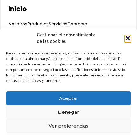
Inicio
Nosotros
Productos
Servicios
Contacto
Preguntas Frecuentes
Gestionar el consentimiento
de las cookies
Contáctanos
Para ofrecer las mejores experiencias, utilizamos tecnologías como las
Av. José Peralta s/n y Jorge Carrera
cookies para almacenar y/o acceder a la información del dispositivo. El
Ambato, Ecuador
consentimiento de estas tecnologías nos permitirá procesar datos como el
comportamiento de navegación o las identificaciones únicas en este sitio.
No consentir o retirar el consentimiento, puede afectar negativamente a
info@armendsafe.com
ciertas características y funciones.
Información y ventas:
Aceptar
098 909 1086 /
096 350 7786
Denegar
Soporte Técnico:
Ver preferencias
Recibe Asesoría Directa
098 909 1086