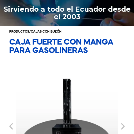
Ir
Sirviendo a todo el Ecuador desde
al
el 2003
contenido
PRODUCTOS
/
CAJAS CON BUZÓN
CAJA FUERTE CON MANGA
PARA GASOLINERAS