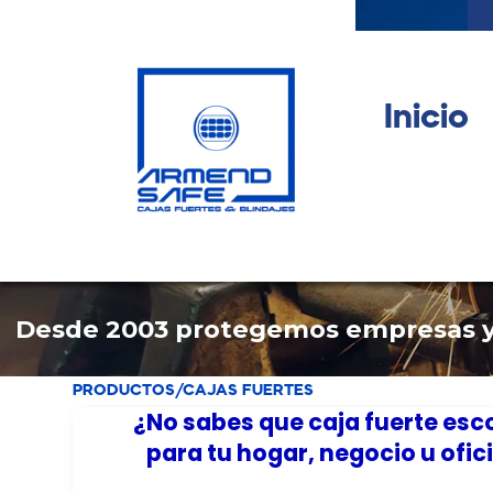
Ir
al
contenido
Inicio
Desde 2003 protegemos empresas y n
PRODUCTOS
/
CAJAS FUERTES
¿No sabes que caja fuerte esco
para tu hogar, negocio u ofic