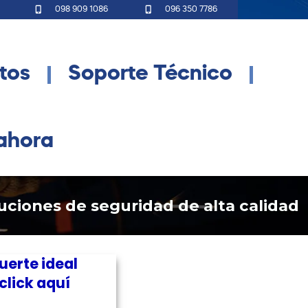
098 909 1086
096 350 7786
tos
Soporte Técnico
ahora
ciones de seguridad de alta calidad
uerte ideal
click aquí