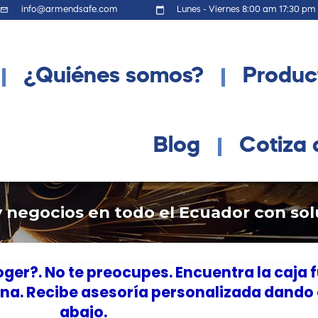
info@armendsafe.com
Lunes - Viernes 8:00 am 17:30 pm
¿Quiénes somos?
Produc
Blog
Cotiza 
egocios en todo el Ecuador con solu
ger?. No te preocupes. Encuentra la caja f
ina. Recibe asesoría personalizada dando 
abajo.